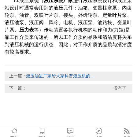
10.液压系统（
液压系统厂家
进行液压系统设计和液压泵
站设计时通常会用到的液压元件：油箱、变量柱塞泵、内齿
轮泵、油管、双联叶片泵、接头、外齿轮泵、定量叶片泵、
液压油泵、液压阀、风冷、电机、液压泵、油路块、变量叶
片泵、
压力表
等）传动装置各执行机构的动作和力(力矩)是
靠工作介质来传递的，所以工作介质的品质和清沽度将关系
到液压机械的运行伏态，因此，对工作介质的品质与清沽度
有较高要求。
上一篇：
液压油缸厂家给大家科普液压机的...
下一篇：
没有了