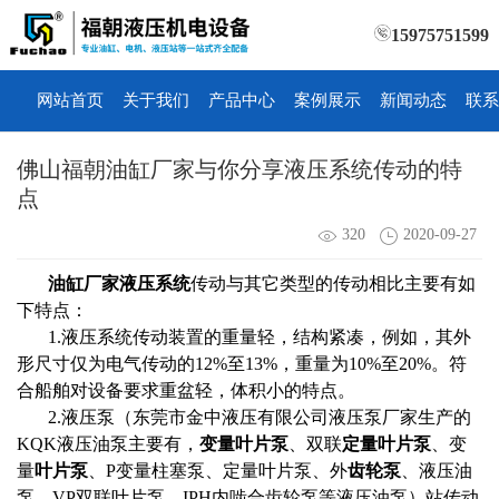
15975751599
网站首页
关于我们
产品中心
案例展示
新闻动态
联系
佛山福朝油缸厂家与你分享液压系统传动的特
点
320
2020-09-27
油缸厂家
液压系统
传动与其它类型的传动相比主要有如
下特点：
1.液压系统传动装置的重量轻，结构紧凑，例如，其外
形尺寸仅为电气传动的12%至13%，重量为10%至20%。符
合船舶对设备要求重盆轻，体积小的特点。
2.液压泵（东莞市金中液压有限公司液压泵厂家生产的
KQK液压油泵主要有，
变量叶片泵
、双联
定量叶片泵
、变
量
叶片泵
、P变量柱塞泵、定量叶片泵、外
齿轮泵
、液压油
泵、VP双联叶片泵、IPH内啮合齿轮泵等液压油泵）站传动