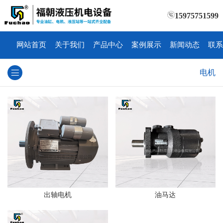
15975751599
网站首页
关于我们
产品中心
案例展示
新闻动态
联系
电机
出轴电机
油马达