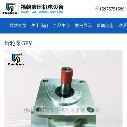
15975751599
网站首页
关于我们
产品中心
案例展示
新闻动态
联系
齿轮泵GPY