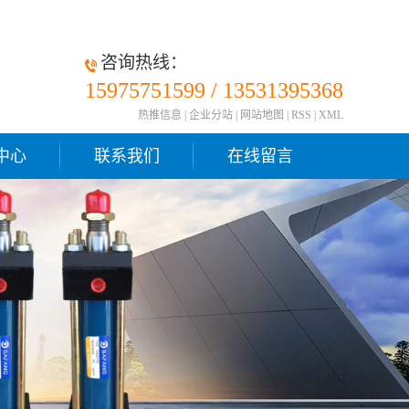
咨询热线：
15975751599 / 13531395368
热推信息
|
企业分站
|
网站地图
|
RSS
|
XML
中心
联系我们
在线留言