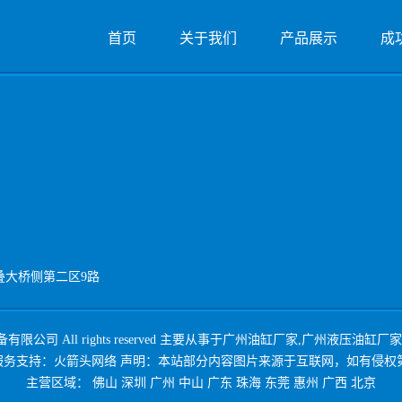
首页
关于我们
产品展示
成
叠大桥侧第二区9路
公司 All rights reserved 主要从事于
广州油缸厂家
,
广州液压油缸厂家
服务支持：
火箭头网络
声明：本站部分内容图片来源于互联网，如有侵权
主营区域：
佛山
深圳
广州
中山
广东
珠海
东莞
惠州
广西
北京