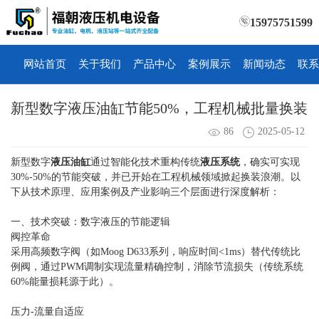
15975751599
网站首页
关于我们
产品中心
案例展示
新闻动态
联系
新型数字液压油缸节能50%，工程机械批量换装
86
2025-05-12
新型数字
液压油缸
通过智能化技术重构传统
液压系统
，确实可实现
30%-50%的节能突破，并已开始在工程机械领域掀起换装浪潮。以
下从技术原理、应用案例及产业影响三个层面进行深度解析：
一、技术突破：数字液压的节能逻辑
阀控革命
采用高频数字阀（如Moog D633系列，响应时间<1ms）替代传统比
例阀，通过PWM调制实现流量精确控制，消除节流损失（传统系统
60%能量损耗源于此）。
压力-流量自适应