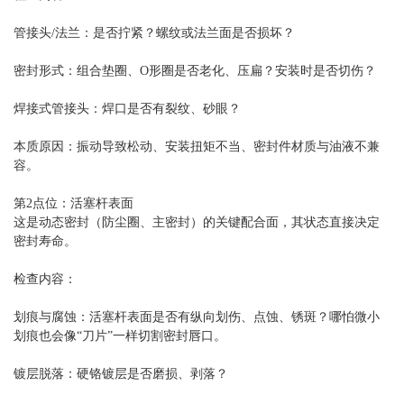
管接头/法兰：是否拧紧？螺纹或法兰面是否损坏？
密封形式：组合垫圈、O形圈是否老化、压扁？安装时是否切伤？
焊接式管接头：焊口是否有裂纹、砂眼？
本质原因：振动导致松动、安装扭矩不当、密封件材质与油液不兼
容。
第2点位：活塞杆表面
这是动态密封（防尘圈、主密封）的关键配合面，其状态直接决定
密封寿命。
检查内容：
划痕与腐蚀：活塞杆表面是否有纵向划伤、点蚀、锈斑？哪怕微小
划痕也会像“刀片”一样切割密封唇口。
镀层脱落：硬铬镀层是否磨损、剥落？