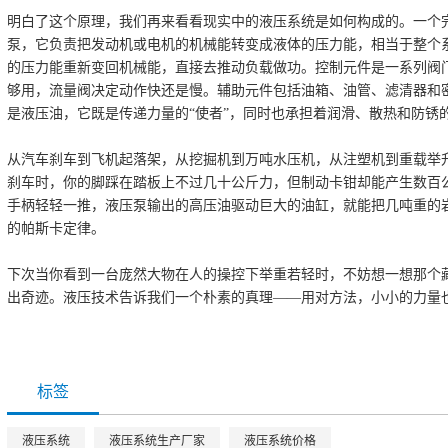
明白了这个原理，我们再来看看现实中的液压系统是如何构成的。一个
泵，它负责把发动机或电机的机械能转变成液体的压力能，相当于整个
的压力能重新变回机械能，直接去推动负载做功。控制元件是一系列阀
够用，流量阀决定动作快还是慢。辅助元件包括油箱、油管、滤清器和
是液压油，它既是传递力量的“使者”，同时也承担着润滑、散热和防锈
从汽车刹车到飞机起落架，从挖掘机到万吨水压机，从注塑机到重载举
刹车时，你的脚踩在踏板上不过几十公斤力，但制动卡钳却能产生数百
手柄轻轻一推，液压泵输出的高压油驱动巨大的油缸，就能把几吨重的
的帕斯卡定律。
下次当你看到一台庞然大物在人的操控下举重若轻时，不妨想一想那个
出奇迹。液压技术告诉我们一个朴素的真理——用对方法，小小的力量
标签
液压系统
液压系统生产厂家
液压系统价格