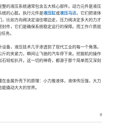
完整的液压系统通常包含五大核心部件。动力元件是液压
系统的心脏。执行元件是
液压缸
或
液压马达
，它们把液体
门，比如方向阀决定油往哪边走，压力阀决定多大的力才
密封件，它们是确保系统稳定运行的保障。而工作介质就
的任务。
升设备，液压技术几乎渗透到了现代工业的每一个角落。
公斤的夹紧力，瞬间让飞驰的汽车停下来。挖掘机的操作
岩石轻松扒开。这一切的神奇，都源于那个简单而又深刻
藏在金属外壳下的原理：小力推液体，液体传压强，大力
也能撬动大大的世界。
0