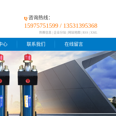
咨询热线：
15975751599 / 13531395368
热推信息
|
企业分站
|
网站地图
|
RSS
|
XML
中心
联系我们
在线留言